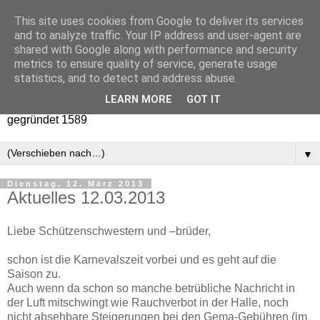
This site uses cookies from Google to deliver its services
and to analyze traffic. Your IP address and user-agent are
shared with Google along with performance and security
metrics to ensure quality of service, generate usage
statistics, and to detect and address abuse.
LEARN MORE
GOT IT
St. Dionysius Bruderschaft der Männer e.V. Nordwalde
gegründet 1589
▼
Dienstag, 12. März 2013
Aktuelles 12.03.2013
Liebe Schützenschwestern und –brüder,
schon ist die Karnevalszeit vorbei und es geht auf die
Saison zu.
Auch wenn da schon so manche betrübliche Nachricht in
der Luft mitschwingt wie Rauchverbot in der Halle, noch
nicht absehbare Steigerungen bei den Gema-Gebühren (im