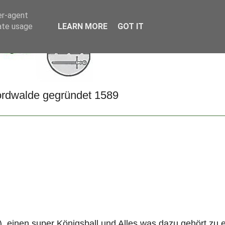
er-agent
rate usage
LEARN MORE
GOT IT
Nordwalde gegründet 1589
dy), einen super Königsball und Alles was dazu gehört z