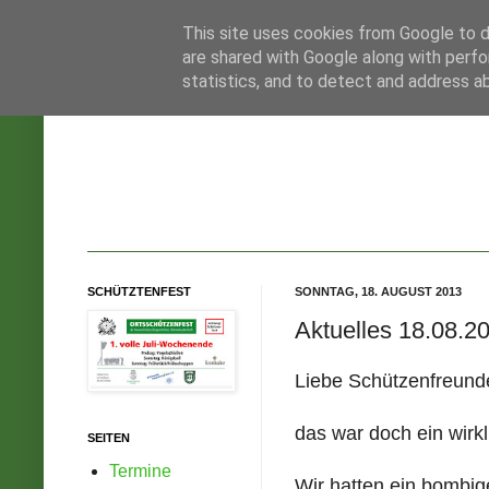
This site uses cookies from Google to de
are shared with Google along with perfo
statistics, and to detect and address a
SCHÜTZTENFEST
SONNTAG, 18. AUGUST 2013
Aktuelles 18.08.2
Liebe Schützenfreund
das war doch ein wirk
SEITEN
Termine
Wir hatten ein bombig