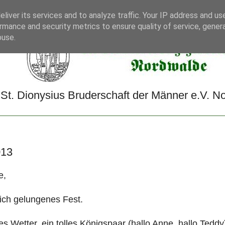
liver its services and to analyze traffic. Your IP address and us
rmance and security metrics to ensure quality of service, gene
buse.
St. Dionysius Bruderschaft der Männer e.V. 
013
e,
lich gelungenes Fest.
es Wetter, ein tolles Königspaar (hallo Anne, hallo Ted