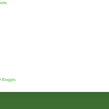
seite
y
Blogger
.