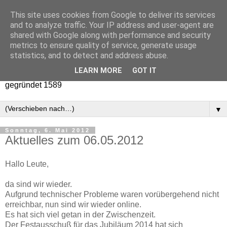
This site uses cookies from Google to deliver its services
and to analyze traffic. Your IP address and user-agent are
shared with Google along with performance and security
metrics to ensure quality of service, generate usage
statistics, and to detect and address abuse.
LEARN MORE
GOT IT
St. Dionysius Bruderschaft der Männer e.V. Nordwalde
gegründet 1589
▼
Sonntag, 6. Mai 2012
Aktuelles zum 06.05.2012
Hallo Leute,
da sind wir wieder.
Aufgrund technischer Probleme waren vorübergehend nicht
erreichbar, nun sind wir wieder online.
Es hat sich viel getan in der Zwischenzeit.
Der Festausschuß für das Jubiläum 2014 hat sich